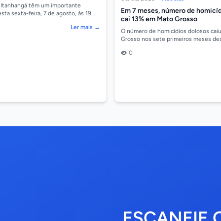
lência contra a mulher
 Itanhangá têm um importante
Em 7 meses, número de homicíd
ta sexta-feira, 7 de agosto, às 19
cai 13% em Mato Grosso
a Municipal, onde será realizado um
Ler mais →
O número de homicídios dolosos cai
Grosso nos sete primeiros meses de
comparação com o mesmo período do
0
Os dados...
ESCANEIE 