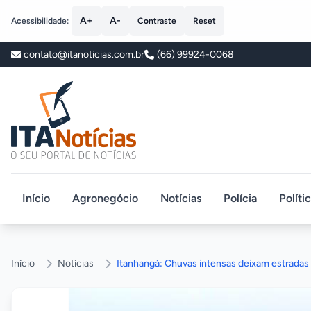
A+
A-
Acessibilidade:
Contraste
Reset
contato@itanoticias.com.br
(66) 99924-0068
ITA Notícias
Início
Agronegócio
Notícias
Polícia
Políti
Início
Notícias
Itanhangá: Chuvas intensas deixam estradas i