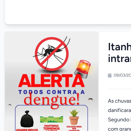
Itan
intr
09/03/20
As chuvas
danificara
Segundo i
com grand