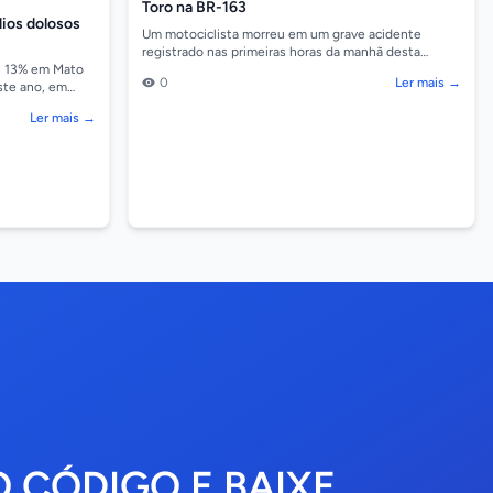
Toro na BR-163
ios dolosos
Um motociclista morreu em um grave acidente
registrado nas primeiras horas da manhã desta
quarta-feira (5), no km 744 da BR-163, em Sorriso. A
u 13% em Mato
0
Ler mais →
colisão...
ste ano, em
 ano passado.
Ler mais →
O CÓDIGO E BAIXE