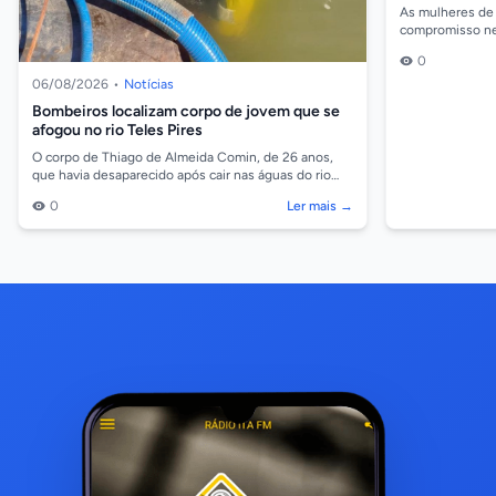
combate a vio
As mulheres de
compromisso nes
horas, na Câmar
0
bate-p...
06/08/2026
•
Notícias
Bombeiros localizam corpo de jovem que se
afogou no rio Teles Pires
O corpo de Thiago de Almeida Comin, de 26 anos,
que havia desaparecido após cair nas águas do rio
Teles Pires, na região da comunidade Barreiro, em
0
Ler mais →
So...