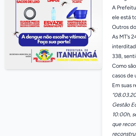
A Prefeit
ele está t
Outros do
As MT’s 2
interdita
338, senti
Como são 
casos de 
Em suas r
“08.03.20
Gestão Ed
10:00h, s
que recon
reconstru