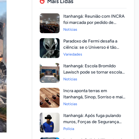
Mais Lidas
Itanhangá: Reunião com INCRA
foi marcada por pedido de
regularização pela população
Notícias
Paradoxo de Fermi desafia a
ciência: se o Universo é tão
vasto, por que ninguém
Variedades
respondeu?
Itanhangá: Escola Bromildo
Lawisch pode se tornar escola
cívico-militar
Notícias
Incra aponta terras em
Itanhangá, Sinop, Sorriso e mais
14 entre as com maior
Notícias
valorização
Itanhangá: Após fuga pulando
muros, Forças de Segurança
prendem homem com mandato
Polícia
em aberto por homicídio