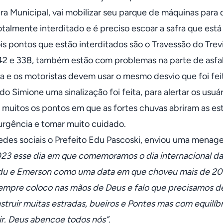
ura Municipal, vai mobilizar seu parque de máquinas para 
otalmente interditado e é preciso escoar a safra que está
is pontos que estão interditados são o Travessão do Trev
42 e 338, também estão com problemas na parte de asfalto
da e os motoristas devem usar o mesmo desvio que foi fe
do Simione uma sinalização foi feita, para alertar os usuár
muitos os pontos em que as fortes chuvas abriram as es
urgência e tomar muito cuidado.
edes sociais o Prefeito Edu Pascoski, enviou uma menag
23 esse dia em que comemoramos o dia internacional da
u e Emerson como uma data em que choveu mais de 200 
empre coloco nas mãos de Deus e falo que precisamos de 
struir muitas estradas, bueiros e Pontes mas com equilíb
ir. Deus abençoe todos nós”.