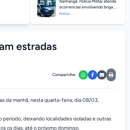
Itanhangá: Polícia Militar atende
ocorrencias envolvendo briga de
casais durante feriado
Polícia
prolongado
xam estradas
Compartilhe:
s da manhã, nesta quarta-feira, dia 08/03,
período, deixando localidades isoladas e outras
os os dias, até o próximo domingo.