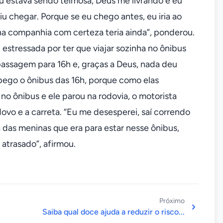
eu estava sendo teimosa, Deus me livrando e eu
iu chegar. Porque se eu chego antes, eu iria ao
 na companhia com certeza teria ainda”, ponderou.
u estressada por ter que viajar sozinha no ônibus
 passagem para 16h e, graças a Deus, nada deu
pego o ônibus das 16h, porque como elas
o ônibus e ele parou na rodovia, o motorista
ovo e a carreta. “Eu me desesperei, saí correndo
a das meninas que era para estar nesse ônibus,
atrasado”, afirmou.
Próximo
Saiba qual doce ajuda a reduzir o risco...