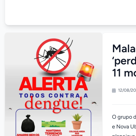
Mala
‘per
11 m
12/08/20
O grupo de
e Nova Ub