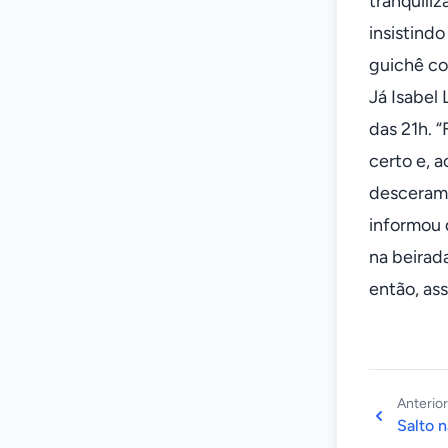
tranquili
insistindo
guichê co
Já Isabel 
das 21h. 
certo e, 
desceram 
informou 
na beirad
então, as
Anterior
Salto n