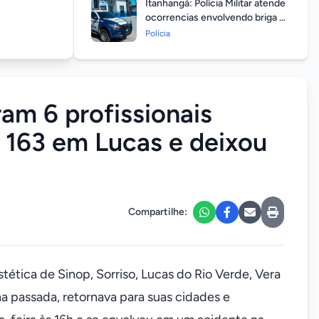
Itanhangá: Polícia Militar atende
ocorrencias envolvendo briga de
casais durante feriado
Polícia
prolongado
ram 6 profissionais
a 163 em Lucas e deixou
Compartilhe:
stética de Sinop, Sorriso, Lucas do Rio Verde, Vera
a passada, retornava para suas cidades e