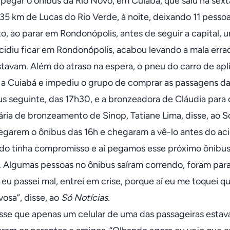
 pegar o ônibus da Rio Novo, em Cuiabá, que saiu na sext
 35 km de Lucas do Rio Verde, à noite, deixando 11 pessoa
o, ao parar em Rondonópolis, antes de seguir a capital, 
cidiu ficar em Rondonópolis, acabou levando a mala erra
tavam. Além do atraso na espera, o pneu do carro de apli
a a Cuiabá e impediu o grupo de comprar as passagens 
us seguinte, das 17h30, e a bronzeadora de Cláudia para 
ria de bronzeamento de Sinop, Tatiane Lima, disse, ao Só 
egarem o ônibus das 16h e chegaram a vê-lo antes do aci
o tinha compromisso e aí pegamos esse próximo ônibus”.
 Algumas pessoas no ônibus saíram correndo, foram para l
eu passei mal, entrei em crise, porque aí eu me toquei qu
osa”, disse, ao
Só Notícias.
isse que apenas um celular de uma das passageiras estava