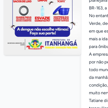
planejava
BR-163, a
No entant
Verde, de
em que es
mais a id
para ônib
A empresá
por não p
todo mund
da manhã.
condição, 
muito nerv
Tatiane d