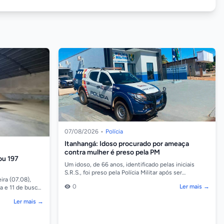
07/08/2026
•
Polícia
Itanhangá: Idoso procurado por ameaça
contra mulher é preso pela PM
ou 197
Um idoso, de 66 anos, identificado pelas iniciais
S.R.S., foi preso pela Polícia Militar após ser
ira (07.08),
localizado em uma residência no bairro Cidade Alta,...
0
Ler mais →
a e 11 de busca
grar um esq...
Ler mais →