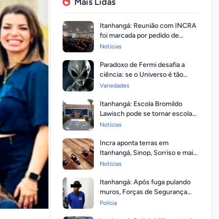
Mais Lidas
Itanhangá: Reunião com INCRA
foi marcada por pedido de
regularização pela população
Notícias
Paradoxo de Fermi desafia a
ciência: se o Universo é tão
vasto, por que ninguém
Variedades
respondeu?
Itanhangá: Escola Bromildo
Lawisch pode se tornar escola
cívico-militar
Notícias
Incra aponta terras em
Itanhangá, Sinop, Sorriso e mais
14 entre as com maior
Notícias
valorização
Itanhangá: Após fuga pulando
muros, Forças de Segurança
prendem homem com mandato
Polícia
em aberto por homicídio