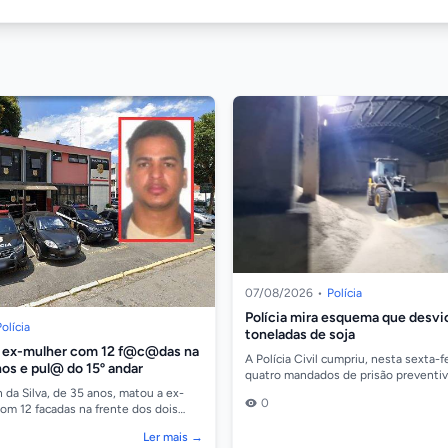
07/08/2026
•
Polícia
Polícia mira esquema que desvi
olícia
toneladas de soja
ex-mulher com 12 f@c@das na
A Polícia Civil cumpriu, nesta sexta-fe
lhos e pul@ do 15º andar
quatro mandados de prisão preventiv
e apreensão contra suspeitos de inte
 da Silva, de 35 anos, matou a ex-
0
com 12 facadas na frente dos dois
essa quinta-feira (6), no bairro Be...
Ler mais →