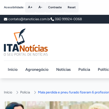
A+
A-
Acessibilidade:
Contraste
Reset
contato@itanoticias.com.br
(66) 99924-0068
ITA Notícias
Início
Agronegócio
Notícias
Polícia
Políti
Início
Polícia
Mala perdida e pneu furado fizeram 6 profissio