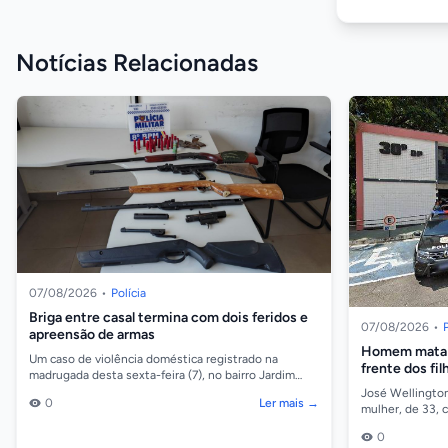
Notícias Relacionadas
07/08/2026
•
Polícia
Briga entre casal termina com dois feridos e
07/08/2026
•
P
apreensão de armas
Homem mata 
Um caso de violência doméstica registrado na
frente dos fi
madrugada desta sexta-feira (7), no bairro Jardim
Panorama, em Alta Floresta, terminou com um
José Wellington
0
Ler mais →
homem de 29...
mulher, de 33, 
filhos na noite d
0