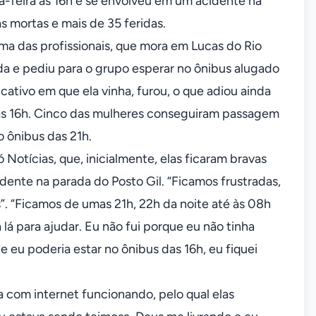
a-feira às 16h e se envolveu em um acidente na
s mortas e mais de 35 feridas.
uma das profissionais, que mora em Lucas do Rio
da e pediu para o grupo esperar no ônibus alugado
cativo em que ela vinha, furou, o que adiou ainda
das 16h. Cinco das mulheres conseguiram passagem
o ônibus das 21h.
Notícias, que, inicialmente, elas ficaram bravas
dente na parada do Posto Gil. “Ficamos frustradas,
 “Ficamos de umas 21h, 22h da noite até às 08h
á para ajudar. Eu não fui porque eu não tinha
e eu poderia estar no ônibus das 16h, eu fiquei
 com internet funcionando, pelo qual elas