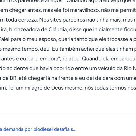
zaram os parentes e amigos. “Olhando agora eu vejo que 
 em chegar antes, mas ele foi maravilhoso, não me permit
m toda certeza. Nos sites parceiros não tinha mais, mas
Lira, bronzeadora de Cláudia, disse que inicialmente fico
“Falei para o meu esposo, queria tanto que ele trocasse a
ao mesmo tempo, deu. Eu também achei que elas tinham 
antes e eu parti embora”, relatou. Quando ela embarcou n
do acidente que havia ocorrido entre um veículo da Rio N
a da BR, até chegar lá na frente e eu dei de cara com um
sim, foi um milagre de Deus mesmo, nós todas termos nos 
a demanda por biodiesel desafia s...