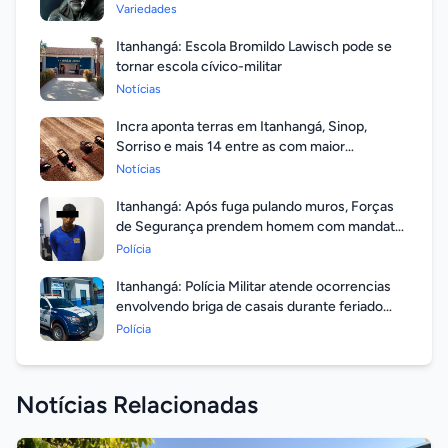
respondeu?
Variedades
Itanhangá: Escola Bromildo Lawisch pode se
tornar escola cívico-militar
Notícias
Incra aponta terras em Itanhangá, Sinop,
Sorriso e mais 14 entre as com maior
valorização
Notícias
Itanhangá: Após fuga pulando muros, Forças
de Segurança prendem homem com mandato
em aberto por homicídio
Polícia
Itanhangá: Polícia Militar atende ocorrencias
envolvendo briga de casais durante feriado
prolongado
Polícia
Notícias Relacionadas