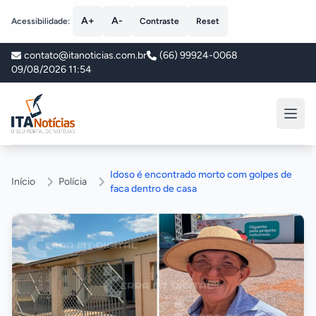
A+
A-
Acessibilidade:
Contraste
Reset
contato@itanoticias.com.br
(66) 99924-0068
09/08/2026 11:54
ITA Notícias
Idoso é encontrado morto com golpes de
Início
Polícia
faca dentro de casa