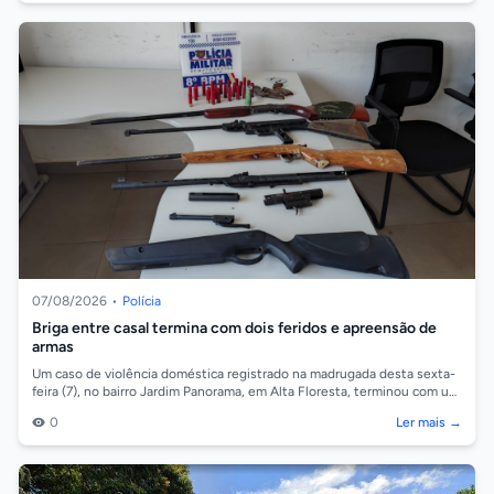
07/08/2026
•
Polícia
Briga entre casal termina com dois feridos e apreensão de
armas
Um caso de violência doméstica registrado na madrugada desta sexta-
feira (7), no bairro Jardim Panorama, em Alta Floresta, terminou com um
homem de 29...
0
Ler mais →