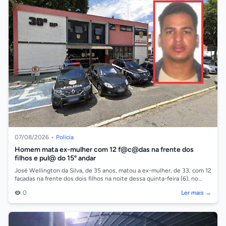
07/08/2026
•
Polícia
Homem mata ex-mulher com 12 f@c@das na frente dos
filhos e pul@ do 15º andar
José Wellington da Silva, de 35 anos, matou a ex-mulher, de 33, com 12
facadas na frente dos dois filhos na noite dessa quinta-feira (6), no
bairro Be...
0
Ler mais →