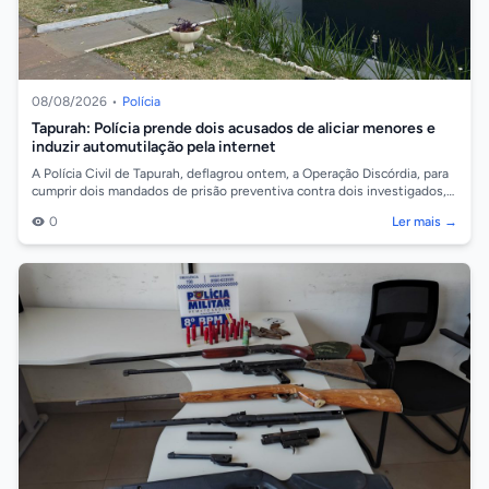
08/08/2026
•
Polícia
Tapurah: Polícia prende dois acusados de aliciar menores e
induzir automutilação pela internet
A Polícia Civil de Tapurah, deflagrou ontem, a Operação Discórdia, para
cumprir dois mandados de prisão preventiva contra dois investigados,
de 19 e 2...
0
Ler mais →