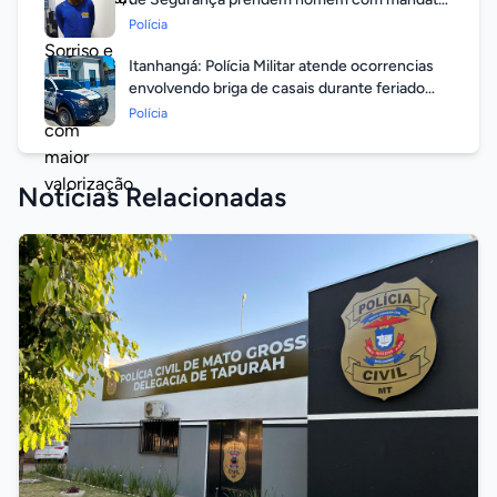
em aberto por homicídio
Polícia
Itanhangá: Polícia Militar atende ocorrencias
envolvendo briga de casais durante feriado
prolongado
Polícia
Notícias Relacionadas