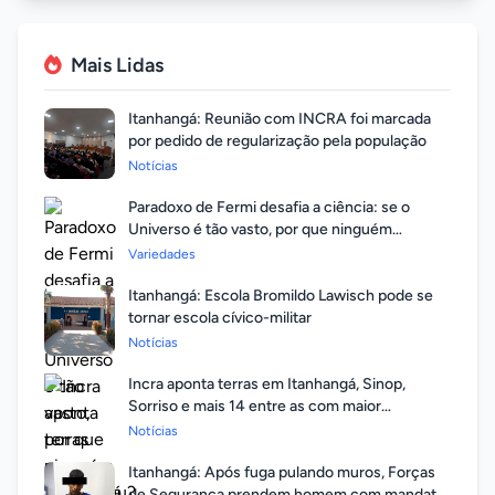
Mais Lidas
Itanhangá: Reunião com INCRA foi marcada
por pedido de regularização pela população
Notícias
Paradoxo de Fermi desafia a ciência: se o
Universo é tão vasto, por que ninguém
respondeu?
Variedades
Itanhangá: Escola Bromildo Lawisch pode se
tornar escola cívico-militar
Notícias
Incra aponta terras em Itanhangá, Sinop,
Sorriso e mais 14 entre as com maior
valorização
Notícias
Itanhangá: Após fuga pulando muros, Forças
de Segurança prendem homem com mandato