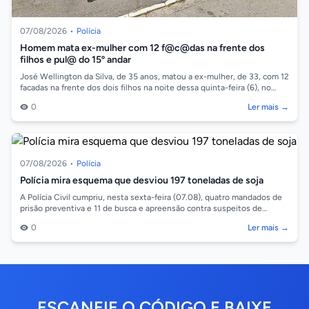
07/08/2026
•
Polícia
Homem mata ex-mulher com 12 f@c@das na frente dos
filhos e pul@ do 15º andar
José Wellington da Silva, de 35 anos, matou a ex-mulher, de 33, com 12
facadas na frente dos dois filhos na noite dessa quinta-feira (6), no
bairro Be...
0
Ler mais →
07/08/2026
•
Polícia
Polícia mira esquema que desviou 197 toneladas de soja
A Polícia Civil cumpriu, nesta sexta-feira (07.08), quatro mandados de
prisão preventiva e 11 de busca e apreensão contra suspeitos de
integrar um esq...
0
Ler mais →
ESCANEIE O CÓDIGO E BAIXE