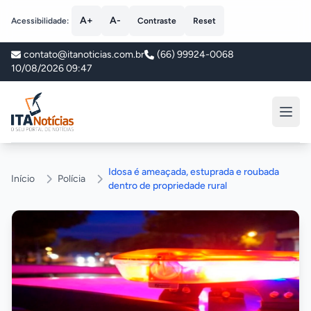
A+
A-
Acessibilidade:
Contraste
Reset
contato@itanoticias.com.br
(66) 99924-0068
10/08/2026 09:47
ITA Notícias
Idosa é ameaçada, estuprada e roubada
Início
Polícia
dentro de propriedade rural