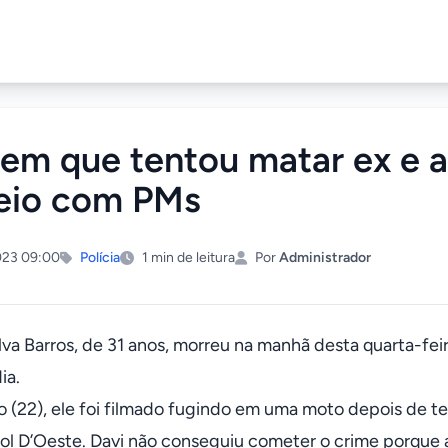
m que tentou matar ex e a
teio com PMs
023 09:00
Polícia
1 min de leitura
Por
Administrador
lva Barros, de 31 anos, morreu na manhã desta quarta-feira
ia.
 (22), ele foi filmado fugindo em uma moto depois de te
ol D’Oeste. Davi não conseguiu cometer o crime porque a