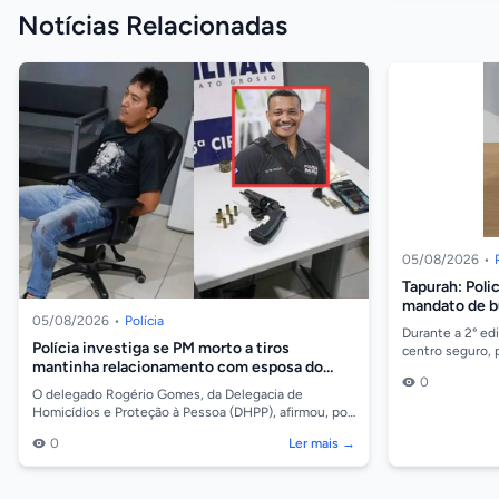
Notícias Relacionadas
05/08/2026
•
Tapurah: Poli
mandato de b
05/08/2026
•
Polícia
homem com a
Durante a 2° ed
Polícia investiga se PM morto a tiros
centro seguro, 
mantinha relacionamento com esposa do
Polícia Militar, 
0
atirador
O delegado Rogério Gomes, da Delegacia de
Homicídios e Proteção à Pessoa (DHPP), afirmou, por
meio de nota, que o assassinato do cabo da Polícia
0
Ler mais →
Milit...