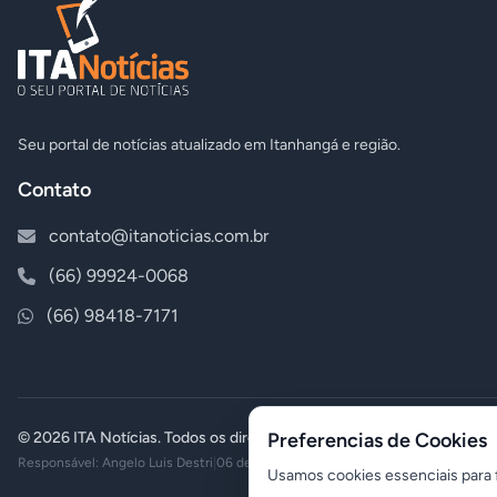
Seu portal de notícias atualizado em Itanhangá e região.
Contato
contato@itanoticias.com.br
(66) 99924-0068
(66) 98418-7171
© 2026 ITA Notícias. Todos os direitos reservados.
Preferencias de Cookies
Responsável: Angelo Luis Destri
|
06 de agosto de 2026 - 03:26
Usamos cookies essenciais para f