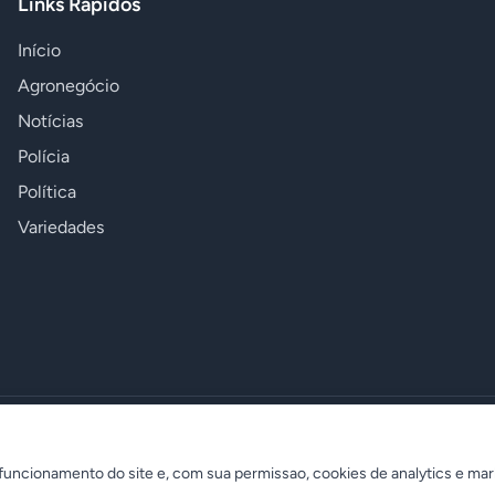
Links Rápidos
Início
Agronegócio
Notícias
Polícia
Política
Variedades
uncionamento do site e, com sua permissao, cookies de analytics e mar