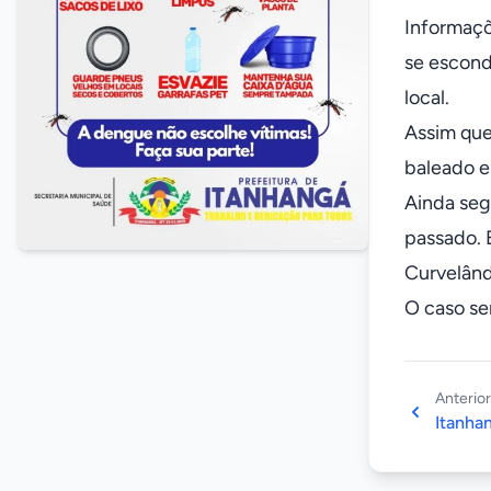
Informaçõe
se escond
local.
Assim que
baleado e
Ainda seg
passado. 
Curvelând
O caso ser
Anterior
Itanhan