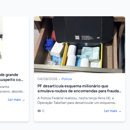
nde grande
04/08/2026
•
Polícia
 suspeito com
PF desarticula esquema milionário que
durante
simulava roubos de encomendas para fraudar
ioneiro, abordou
os Correios
 contendo
A Polícia Federal realizou, nesta terça-feira (4), a
Ler mais →
Operação Tabellari para desarticular um esquema
milionário que simulava furtos e roubos de encome...
0
Ler mais →