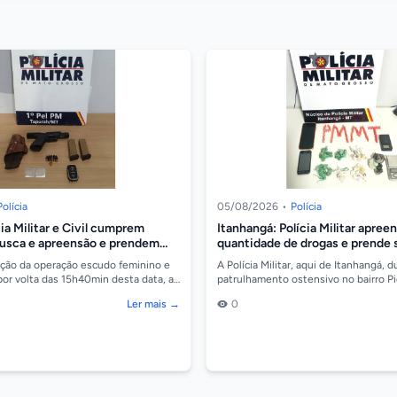
Polícia
05/08/2026
•
Polícia
cia Militar e Civil cumprem
Itanhangá: Polícia Militar apree
usca e apreensão e prendem
quantidade de drogas e prende
rma e droga
ficha criminal extensa
ição da operação escudo feminino e
A Polícia Militar, aqui de Itanhangá, 
por volta das 15h40min desta data, a
patrulhamento ostensivo no bairro P
de Tapurah, foi acionada pelo P...
um homem que portava um invólucro
Ler mais →
0
substânci...