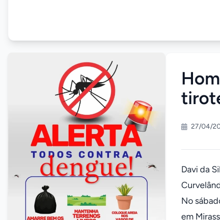
Home
tiro
27/04/2
Davi da Si
Curvelând
No sábado
em Mirass