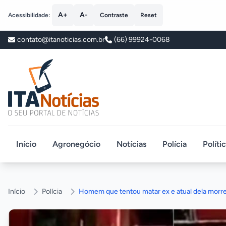
A+
A-
Acessibilidade:
Contraste
Reset
contato@itanoticias.com.br
(66) 99924-0068
ITA Notícias
Início
Agronegócio
Notícias
Polícia
Políti
Início
Polícia
Homem que tentou matar ex e atual dela morr