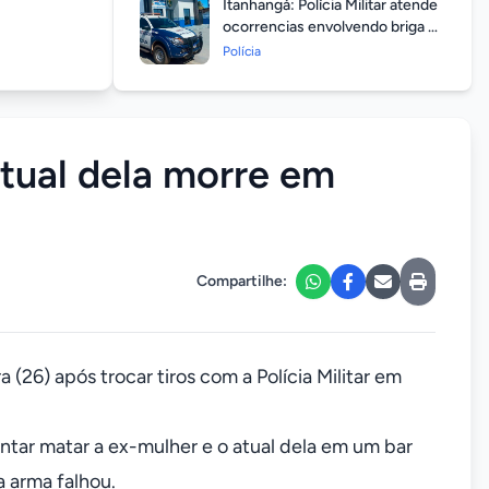
Itanhangá: Polícia Militar atende
ocorrencias envolvendo briga de
casais durante feriado
Polícia
prolongado
tual dela morre em
Compartilhe:
 (26) após trocar tiros com a Polícia Militar em
ntar matar a ex-mulher e o atual dela em um bar
 arma falhou.