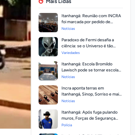
Mais Lidas
Itanhangá: Reunião com INCRA
foi marcada por pedido de
regularização pela população
Notícias
Paradoxo de Fermi desafia a
ciência: se o Universo é tão
vasto, por que ninguém
Variedades
respondeu?
Itanhangá: Escola Bromildo
Lawisch pode se tornar escola
cívico-militar
Notícias
Incra aponta terras em
Itanhangá, Sinop, Sorriso e mais
14 entre as com maior
Notícias
valorização
Itanhangá: Após fuga pulando
muros, Forças de Segurança
prendem homem com mandato
Polícia
em aberto por homicídio