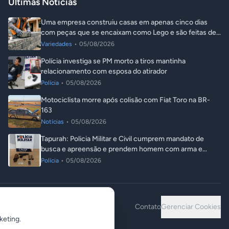
Últimas Notícias
Uma empresa construiu casas em apenas cinco dias
com peças que se encaixam como Lego e são feitas de
plástico reciclado
Variedades
•
05/08/2026
Polícia investiga se PM morto a tiros mantinha
relacionamento com esposa do atirador
Polícia
•
05/08/2026
Motociclista morre após colisão com Fiat Toro na BR-
163
Notícias
•
05/08/2026
Tapurah: Policia Militar e Civil cumprem mandato de
busca e apreensão e prendem homem com arma e
droga
Polícia
•
05/08/2026
Contato
Gerenciar Cookies
keting.