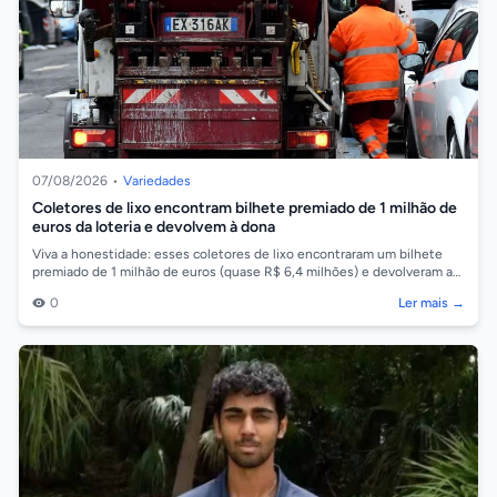
07/08/2026
•
Variedades
Coletores de lixo encontram bilhete premiado de 1 milhão de
euros da loteria e devolvem à dona
Viva a honestidade: esses coletores de lixo encontraram um bilhete
premiado de 1 milhão de euros (quase R$ 6,4 milhões) e devolveram a
fortuna à dona,...
0
Ler mais →