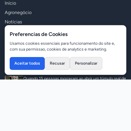
Início
Agronegócio
Notícias
Polícia
Preferencias de Cookies
Política
Usamos cookies essenciais para funcionamento do site e,
com sua permissao, cookies de analytics e marketing.
Variedades
Aceitar todos
Recusar
Personalizar
Últimas Notícias
Quando 15 pessoas morreram ao abrir um túmulo real de
500 anos
Variedades
•
07/08/2026
Briga entre casal termina com dois feridos e apreensão
de armas
Polícia
•
07/08/2026
Homem mata ex-mulher com 12 f@c@das na frente
dos filhos e pul@ do 15º andar