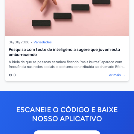
06/08/2026
•
Variedades
Pesquisa com teste de inteligência sugere que jovem está
emburrecendo
A ideia de que as pessoas estariam ficando “mais burras” aparece com
frequência nas redes sociais e costuma ser atribuída ao chamado Efeito
Flynn Reve...
0
Ler mais →
ESCANEIE O CÓDIGO E BAIXE
NOSSO APLICATIVO