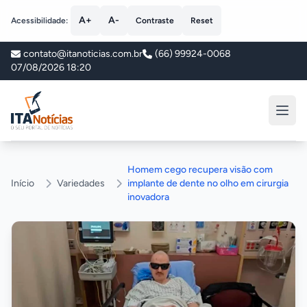
A+
A-
Acessibilidade:
Contraste
Reset
contato@itanoticias.com.br
(66) 99924-0068
07/08/2026 18:20
ITA Notícias
Homem cego recupera visão com
Início
Variedades
implante de dente no olho em cirurgia
inovadora