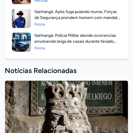
Notícias
Itanhangá: Após fuga pulando muros, Forças
de Segurança prendem homem com mandato
em aberto por homicídio
Polícia
Itanhangá: Polícia Militar atende ocorrencias
envolvendo briga de casais durante feriado
prolongado
Polícia
Notícias Relacionadas