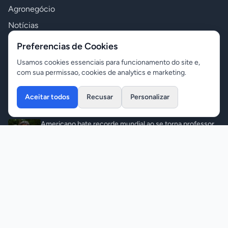
Agronegócio
Notícias
Polícia
Preferencias de Cookies
Política
Usamos cookies essenciais para funcionamento do site e,
com sua permissao, cookies de analytics e marketing.
Variedades
Aceitar todos
Recusar
Personalizar
Últimas Notícias
Americano bate recorde mundial ao se torna professor
universitário aos 18 anos
Variedades
•
06/08/2026
Bombeiros localizam corpo de jovem que se afogou no
rio Teles Pires
Notícias
•
06/08/2026
Homem com mandado de prisão é detido com mais de 5
kg de maconha
Polícia
•
06/08/2026