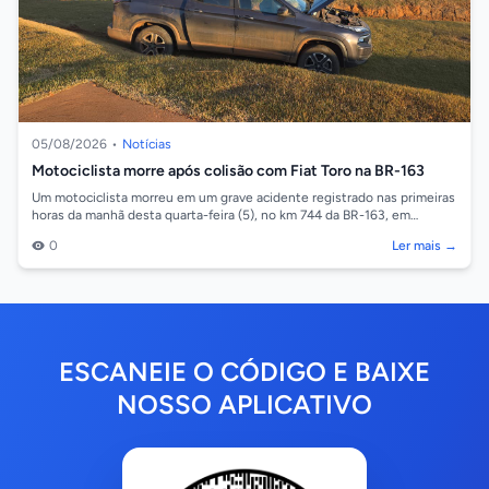
05/08/2026
•
Notícias
Motociclista morre após colisão com Fiat Toro na BR-163
Um motociclista morreu em um grave acidente registrado nas primeiras
horas da manhã desta quarta-feira (5), no km 744 da BR-163, em
Sorriso. A colisão...
0
Ler mais →
ESCANEIE O CÓDIGO E BAIXE
NOSSO APLICATIVO