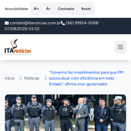
A+
A-
Acessibilidade:
Contraste
Reset
contato@itanoticias.com.br
(66) 99924-0068
07/08/2026 03:02
ITA Notícias
“Governo faz investimentos para que PM
Início
Notícias
possa atuar com eficiência em todo
Estado”, afirma vice-governador