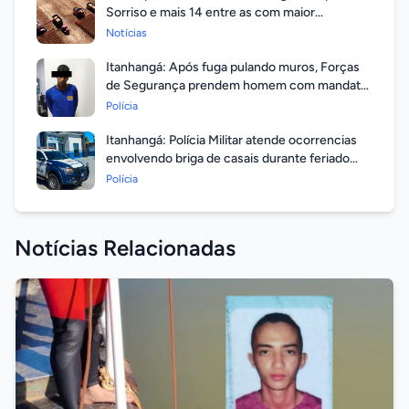
Sorriso e mais 14 entre as com maior
valorização
Notícias
Itanhangá: Após fuga pulando muros, Forças
de Segurança prendem homem com mandato
em aberto por homicídio
Polícia
Itanhangá: Polícia Militar atende ocorrencias
envolvendo briga de casais durante feriado
prolongado
Polícia
Notícias Relacionadas