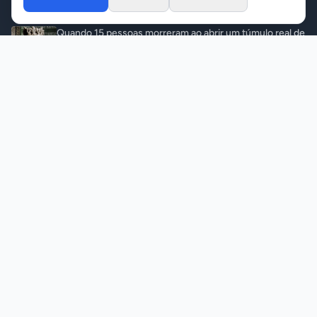
Últimas Notícias
Quando 15 pessoas morreram ao abrir um túmulo real de
500 anos
Variedades
•
07/08/2026
Briga entre casal termina com dois feridos e apreensão
de armas
Polícia
•
07/08/2026
Homem mata ex-mulher com 12 f@c@das na frente
dos filhos e pul@ do 15º andar
Polícia
•
07/08/2026
Polícia mira esquema que desviou 197 toneladas de soja
Polícia
•
07/08/2026
© 2026 ITA Notícias. Todos os direitos reservados.
Responsável: Angelo Luis Destri
07 de agosto de 2026 - 18:02
Contato
Gerenciar Cookies