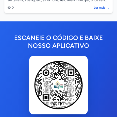
sexta-feira, 7 de agosto, às 19 horas, na Câmara Municipal, onde será
realizado um bate-p...
0
Ler mais →
ESCANEIE O CÓDIGO E BAIXE
NOSSO APLICATIVO