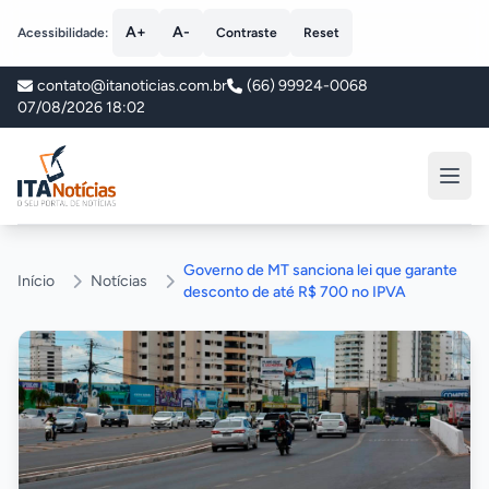
A+
A-
Acessibilidade:
Contraste
Reset
contato@itanoticias.com.br
(66) 99924-0068
07/08/2026 18:02
ITA Notícias
Governo de MT sanciona lei que garante
Início
Notícias
desconto de até R$ 700 no IPVA