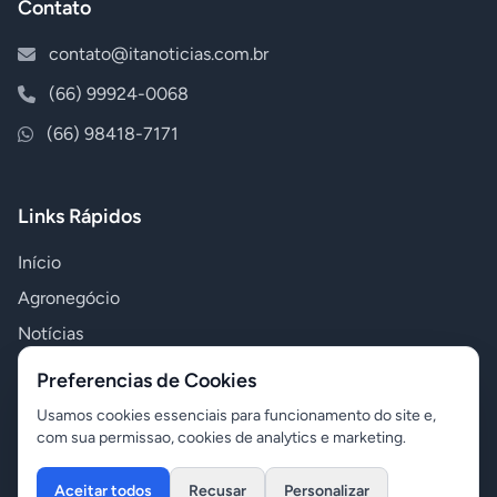
Contato
contato@itanoticias.com.br
(66) 99924-0068
(66) 98418-7171
Links Rápidos
Início
Agronegócio
Notícias
Polícia
Preferencias de Cookies
Política
Usamos cookies essenciais para funcionamento do site e,
com sua permissao, cookies de analytics e marketing.
Variedades
Aceitar todos
Recusar
Personalizar