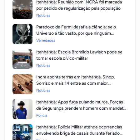
Itanhangá: Reunião com INCRA foi marcada
por pedido de regularização pela população
Notícias
Paradoxo de Fermi desafia a ciência: se o
Universo é tão vasto, por que ninguém
respondeu?
Variedades
Itanhangá: Escola Bromildo Lawisch pode se
tornar escola cívico-militar
Notícias
Incra aponta terras em Itanhangá, Sinop,
Sorriso e mais 14 entre as com maior
valorização
Notícias
Itanhangá: Após fuga pulando muros, Forças
de Segurança prendem homem com mandato
em aberto por homicídio
Polícia
Itanhangá: Polícia Militar atende ocorrencias
envolvendo briga de casais durante feriado
prolongado