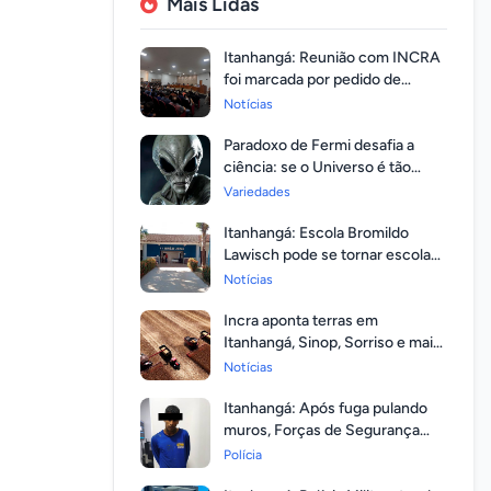
Mais Lidas
Itanhangá: Reunião com INCRA
foi marcada por pedido de
regularização pela população
Notícias
Paradoxo de Fermi desafia a
ciência: se o Universo é tão
vasto, por que ninguém
Variedades
respondeu?
Itanhangá: Escola Bromildo
Lawisch pode se tornar escola
cívico-militar
Notícias
Incra aponta terras em
Itanhangá, Sinop, Sorriso e mais
14 entre as com maior
Notícias
valorização
Itanhangá: Após fuga pulando
muros, Forças de Segurança
prendem homem com mandato
Polícia
em aberto por homicídio