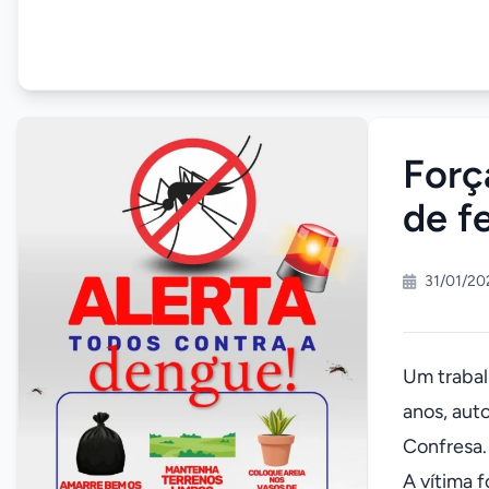
Forç
de f
31/01/20
Um trabalh
anos, auto
Confresa.
A vítima 