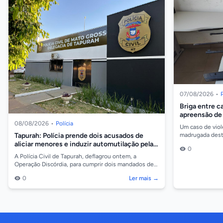
07/08/2026
•
P
Briga entre c
apreensão de
08/08/2026
•
Polícia
Um caso de viol
Tapurah: Polícia prende dois acusados de
madrugada desta 
Panorama, em A
aliciar menores e induzir automutilação pela
0
homem de 29...
internet
A Polícia Civil de Tapurah, deflagrou ontem, a
Operação Discórdia, para cumprir dois mandados de
prisão preventiva contra dois investigados, de 19 e
0
Ler mais →
2...