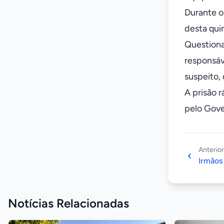
Durante o
desta quin
Questiona
responsáv
suspeito,
A prisão 
pelo Gove
Anterior
Irmãos
Notícias Relacionadas