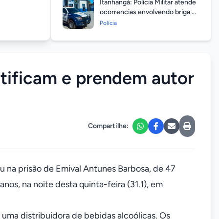
Itanhangá: Polícia Militar atende
ocorrencias envolvendo briga de
casais durante feriado
Polícia
prolongado
tificam e prendem autor
Compartilhe:
ltou na prisão de Emival Antunes Barbosa, de 47
nos, na noite desta quinta-feira (31.1), em
uma distribuidora de bebidas alcoólicas. Os