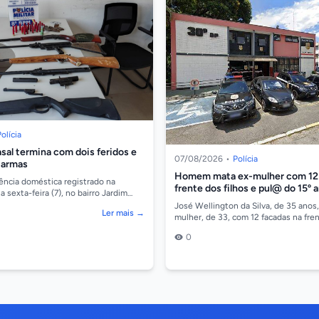
olícia
asal termina com dois feridos e
07/08/2026
•
Polícia
 armas
Homem mata ex-mulher com 1
ência doméstica registrado na
frente dos filhos e pul@ do 15º 
sexta-feira (7), no bairro Jardim
lta Floresta, terminou com um
José Wellington da Silva, de 35 anos
Ler mais →
mulher, de 33, com 12 facadas na fre
filhos na noite dessa quinta-feira (6), 
0