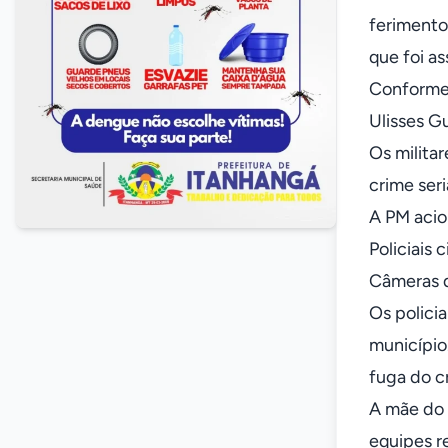
ferimento
que foi as
Conforme 
Ulisses G
Os milita
crime ser
A PM acio
Policiais
Câmeras d
Os polici
município
fuga do c
A mãe do 
equipes r