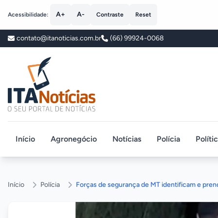
A+
A-
Acessibilidade:
Contraste
Reset
contato@itanoticias.com.br
(66) 99924-0068
ITA Notícias
Início
Agronegócio
Notícias
Polícia
Políti
Início
Polícia
Forças de segurança de MT identificam e pren