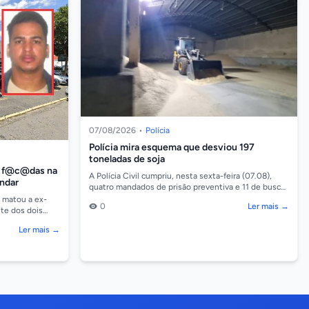
07/08/2026
•
Polícia
Polícia mira esquema que desviou 197
toneladas de soja
2 f@c@das na
A Polícia Civil cumpriu, nesta sexta-feira (07.08),
andar
quatro mandados de prisão preventiva e 11 de busca
e apreensão contra suspeitos de integrar um esq...
, matou a ex-
0
Ler mais →
nte dos dois
no bairro Be...
Ler mais →