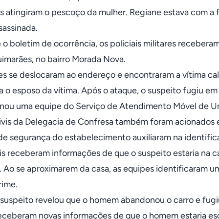
s atingiram o pescoço da mulher. Regiane estava com a f
sassinada.
o boletim de ocorrência, os policiais militares recebera
uimarães, no bairro Morada Nova.
res se deslocaram ao endereço e encontraram a vítima ca
ia o esposo da vítima. Após o ataque, o suspeito fugiu em
nou uma equipe do Serviço de Atendimento Móvel de Urg
 civis da Delegacia de Confresa também foram acionados e,
e segurança do estabelecimento auxiliaram na identific
ais receberam informações de que o suspeito estaria na ca
. Ao se aproximarem da casa, as equipes identificaram u
rime.
suspeito revelou que o homem abandonou o carro e fugiu
eceberam novas informações de que o homem estaria es