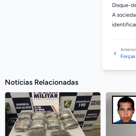
Disque-d
A socieda
identific
Anterior
Forças
Notícias Relacionadas