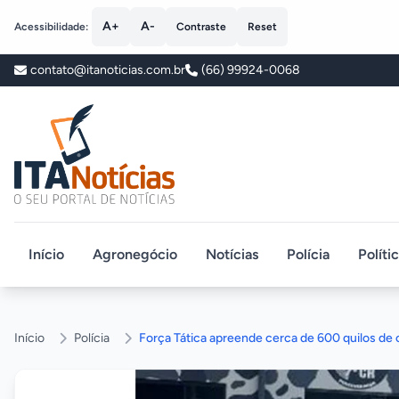
A+
A-
Acessibilidade:
Contraste
Reset
contato@itanoticias.com.br
(66) 99924-0068
ITA Notícias
Início
Agronegócio
Notícias
Polícia
Políti
Início
Polícia
Força Tática apreende cerca de 600 quilos de 