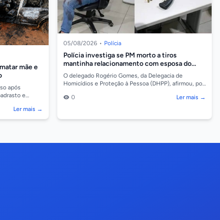
05/08/2026
•
Polícia
Polícia investiga se PM morto a tiros
mantinha relacionamento com esposa do
 matar mãe e
atirador
o
O delegado Rogério Gomes, da Delegacia de
Homicídios e Proteção à Pessoa (DHPP), afirmou, por
eso após
meio de nota, que o assassinato do cabo da Polícia
padrasto e
0
Ler mais →
Milit...
iranga do Norte
Ler mais →