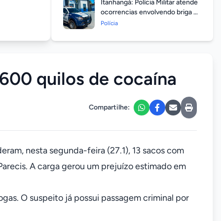
Itanhangá: Polícia Militar atende
ocorrencias envolvendo briga de
casais durante feriado
Polícia
prolongado
 600 quilos de cocaína
Compartilhe:
deram, nesta segunda-feira (27.1), 13 sacos com
Parecis. A carga gerou um prejuízo estimado em
ogas. O suspeito já possui passagem criminal por