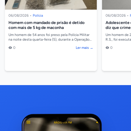
06/08/2026
•
Polícia
06/08/2026
•
Homem com mandado de prisão é detido
Adolescente 
com mais de 5 kg de maconha
diz que crime
quitar dívida
Um homem de 54 anos foi preso pela Polícia Militar
Um homem de 28 
na noite desta quarta-feira (5), durante a Operação
R.S., foi execut
Escudo Feminino, no bairro Jardim Ocidental, em...
(05), no bairro 
0
Ler mais →
0