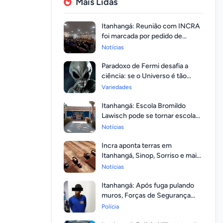
Mais Lidas
Itanhangá: Reunião com INCRA
foi marcada por pedido de
regularização pela população
Notícias
Paradoxo de Fermi desafia a
ciência: se o Universo é tão
vasto, por que ninguém
Variedades
respondeu?
Itanhangá: Escola Bromildo
Lawisch pode se tornar escola
cívico-militar
Notícias
Incra aponta terras em
Itanhangá, Sinop, Sorriso e mais
14 entre as com maior
Notícias
valorização
Itanhangá: Após fuga pulando
muros, Forças de Segurança
prendem homem com mandato
Polícia
em aberto por homicídio