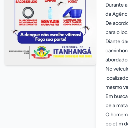
Durante a
da Agênci
De acordo
para o lo
Diante da
caminhone
abordado 
No veícul
localizado
mesmo valo
Em buscas
pela mata
O homem, 
boletim d