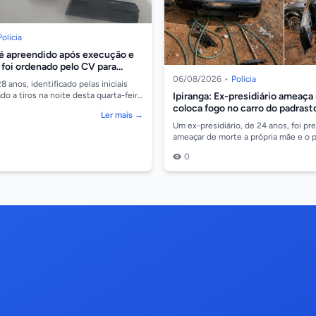
Polícia
é apreendido após execução e
 foi ordenado pelo CV para
 de drogas
06/08/2026
•
Polícia
anos, identificado pelas iniciais
Ipiranga: Ex-presidiário ameaça
ado a tiros na noite desta quarta-feira
Jardim Aeroporto, em Cáceres/...
coloca fogo no carro do padrast
Ler mais →
Um ex-presidiário, de 24 anos, foi pr
ameaçar de morte a própria mãe e o 
incendiar um veículo VW Golf, em Ip
0
onde se...