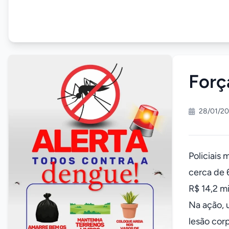
Forç
28/01/20
Policiais
cerca de 
R$ 14,2 m
Na ação, 
lesão corp