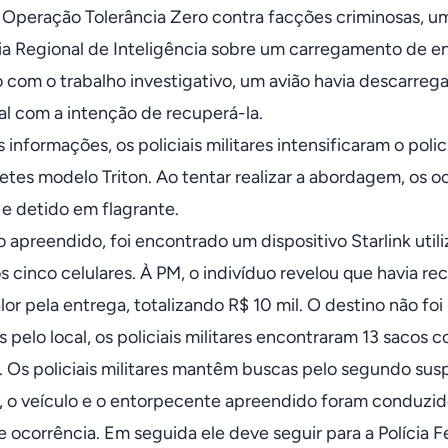
 Operação Tolerância Zero contra facções criminosas, um
a Regional de Inteligência sobre um carregamento de en
 com o trabalho investigativo, um avião havia descarreg
cal com a intenção de recuperá-la.
s informações, os policiais militares intensificaram o po
tes modelo Triton. Ao tentar realizar a abordagem, os o
e detido em flagrante.
o apreendido, foi encontrado um dispositivo Starlink ut
s cinco celulares. À PM, o indivíduo revelou que havia re
r pela entrega, totalizando R$ 10 mil. O destino não foi
 pelo local, os policiais militares encontraram 13 sacos
. Os policiais militares mantêm buscas pelo segundo susp
o veículo e o entorpecente apreendido foram conduzidos
e ocorrência. Em seguida ele deve seguir para a Polícia 