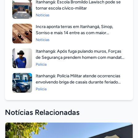
Itanhangá: Escola Bromildo Lawisch pode se
tornar escola cívico-militar
Notícias
Incra aponta terras em Itanhangá, Sinop,
Sorriso e mais 14 entre as com maior
valorização
Notícias
Itanhangá: Após fuga pulando muros, Forças
de Segurança prendem homem com mandato
em aberto por homicídio
Polícia
Itanhangá: Polícia Militar atende ocorrencias
envolvendo briga de casais durante feriado
prolongado
Polícia
Notícias Relacionadas