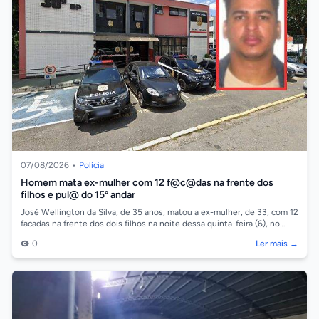
07/08/2026
•
Polícia
Homem mata ex-mulher com 12 f@c@das na frente dos
filhos e pul@ do 15º andar
José Wellington da Silva, de 35 anos, matou a ex-mulher, de 33, com 12
facadas na frente dos dois filhos na noite dessa quinta-feira (6), no
bairro Be...
0
Ler mais →