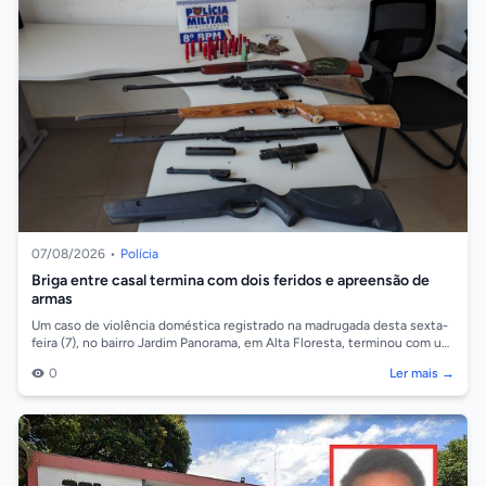
07/08/2026
•
Polícia
Briga entre casal termina com dois feridos e apreensão de
armas
Um caso de violência doméstica registrado na madrugada desta sexta-
feira (7), no bairro Jardim Panorama, em Alta Floresta, terminou com um
homem de 29...
0
Ler mais →