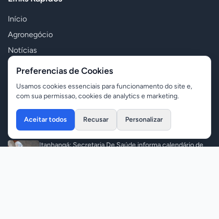
Início
Agronegócio
Notícias
Polícia
Preferencias de Cookies
Política
Usamos cookies essenciais para funcionamento do site e,
com sua permissao, cookies de analytics e marketing.
Variedades
Aceitar todos
Recusar
Personalizar
Últimas Notícias
Itanhangá: Secretaria De Saúde informa calendário de
vacinação atirrábica
Notícias
•
08/08/2026
Tapurah: Polícia prende dois acusados de aliciar
menores e induzir automutilação pela internet
Polícia
•
08/08/2026