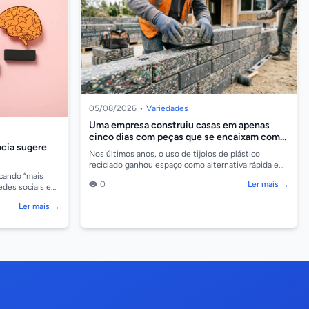
05/08/2026
•
Variedades
Uma empresa construiu casas em apenas
cinco dias com peças que se encaixam como
ncia sugere
Lego e são feitas de plástico reciclado
Nos últimos anos, o uso de tijolos de plástico
reciclado ganhou espaço como alternativa rápida e
sustentável para construir moradias, reduzindo o
icando “mais
0
Ler mais →
temp...
edes sociais e
eito Flynn
Ler mais →