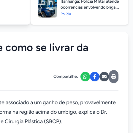
Itanhangá: Polícia Militar atende
ocorrencias envolvendo briga de
casais durante feriado
Polícia
prolongado
e como se livrar da
Compartilhe:
te associado a um ganho de peso, provavelmente
forma na região acima do umbigo, explica o Dr.
e Cirurgia Plástica (SBCP).