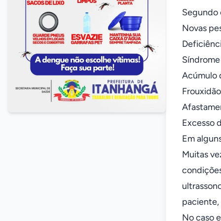
Segundo o
Novas pes
Deficiênci
Síndrome 
Acúmulo d
Frouxidão
Afastame
Excesso d
Em alguns
Muitas ve
condições,
ultrasson
paciente, 
No caso e