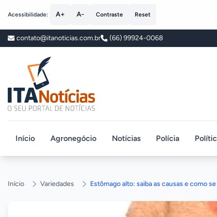
A+
A-
Acessibilidade:
Contraste
Reset
contato@itanoticias.com.br
(66) 99924-0068
ITA Notícias
Início
Agronegócio
Notícias
Polícia
Políti
Início
Variedades
Estômago alto: saiba as causas e como se 