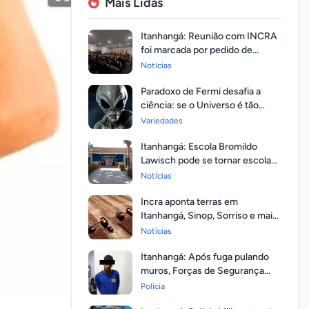
Mais Lidas
Itanhangá: Reunião com INCRA
foi marcada por pedido de
regularização pela população
Notícias
Paradoxo de Fermi desafia a
ciência: se o Universo é tão
vasto, por que ninguém
Variedades
respondeu?
Itanhangá: Escola Bromildo
Lawisch pode se tornar escola
cívico-militar
Notícias
Incra aponta terras em
Itanhangá, Sinop, Sorriso e mais
14 entre as com maior
Notícias
valorização
Itanhangá: Após fuga pulando
muros, Forças de Segurança
prendem homem com mandato
Polícia
em aberto por homicídio