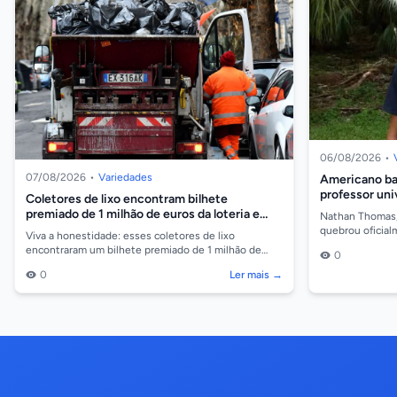
06/08/2026
•
07/08/2026
•
Variedades
Americano bat
professor uni
Coletores de lixo encontram bilhete
premiado de 1 milhão de euros da loteria e
Nathan Thomas, 
devolvem à dona
quebrou oficia
Viva a honestidade: esses coletores de lixo
tornou o profes
encontraram um bilhete premiado de 1 milhão de
0
euros (quase R$ 6,4 milhões) e devolveram a fortuna
0
Ler mais →
à dona,...