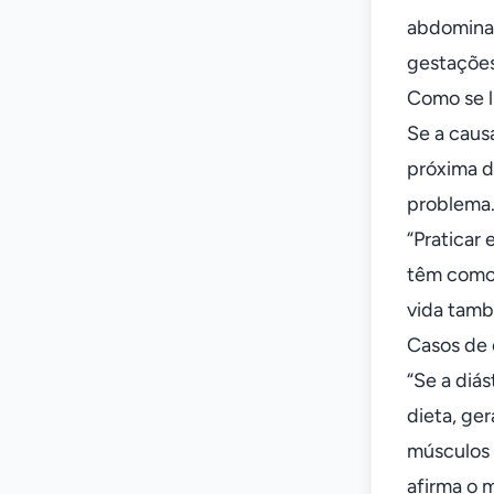
abdominai
gestações
Como se l
Se a caus
próxima d
problema
“Praticar
têm como 
vida tamb
Casos de 
“Se a diás
dieta, ge
músculos 
afirma o 