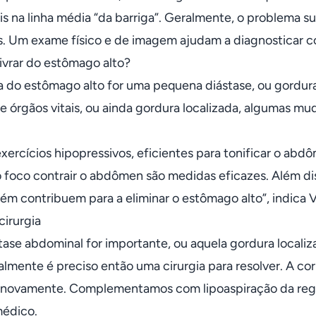
s na linha média “da barriga”. Geralmente, o problema s
. Um exame físico e de imagem ajudam a diagnosticar com 
ivrar do estômago alto?
a do estômago alto for uma pequena diástase, ou gordura
e órgãos vitais, ou ainda gordura localizada, algumas m
.
 exercícios hipopressivos, eficientes para tonificar o a
foco contrair o abdômen são medidas eficazes. Além disso
ém contribuem para a eliminar o estômago alto”, indica V
cirurgia
tase abdominal for importante, ou aquela gordura localiza
ralmente é preciso então uma cirurgia para resolver. A co
novamente. Complementamos com lipoaspiração da regiã
médico.