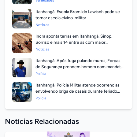
Variedades
Itanhangá: Escola Bromildo Lawisch pode se
tornar escola cívico-militar
Notícias
Incra aponta terras em Itanhangá, Sinop,
Sorriso e mais 14 entre as com maior
valorização
Notícias
Itanhangá: Após fuga pulando muros, Forças
de Segurança prendem homem com mandato
em aberto por homicídio
Polícia
Itanhangá: Polícia Militar atende ocorrencias
envolvendo briga de casais durante feriado
prolongado
Polícia
Notícias Relacionadas