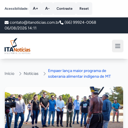
A+
A-
Acessibilidade:
Contraste
Reset
contato@itanoticias.com.br
(66) 99924-0068
06/08/2026 14:11
ITA Notícias
Empaer lança maior programa de
Início
Notícias
soberania alimentar indígena de MT