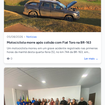
05/08/2026
•
Notícias
Motociclista morre após colisão com Fiat Toro na BR-163
Um motociclista morreu em um grave acidente registrado nas primeiras
horas da manhã desta quarta-feira (5), no km 744 da BR-163, em
Sorriso. A colisão...
0
Ler mais →