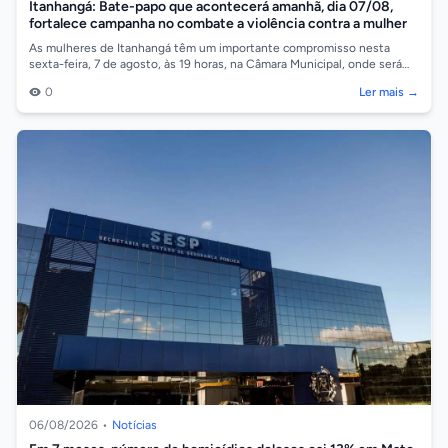
Itanhangá: Bate-papo que acontecerá amanhã, dia 07/08,
fortalece campanha no combate a violência contra a mulher
As mulheres de Itanhangá têm um importante compromisso nesta
sexta-feira, 7 de agosto, às 19 horas, na Câmara Municipal, onde será
realizado um bate-p...
0
Ler mais →
06/08/2026
•
Notícias