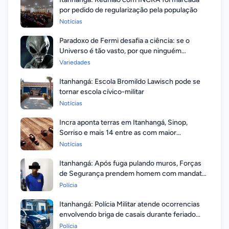
por pedido de regularização pela população
Notícias
Paradoxo de Fermi desafia a ciência: se o
Universo é tão vasto, por que ninguém
respondeu?
Variedades
Itanhangá: Escola Bromildo Lawisch pode se
tornar escola cívico-militar
Notícias
Incra aponta terras em Itanhangá, Sinop,
Sorriso e mais 14 entre as com maior
valorização
Notícias
Itanhangá: Após fuga pulando muros, Forças
de Segurança prendem homem com mandato
em aberto por homicídio
Polícia
Itanhangá: Polícia Militar atende ocorrencias
envolvendo briga de casais durante feriado
prolongado
Polícia