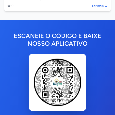
Sorriso. A colisão...
0
Ler mais →
ESCANEIE O CÓDIGO E BAIXE
NOSSO APLICATIVO