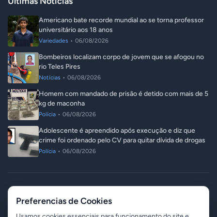
Últimas Notícias
Americano bate recorde mundial ao se torna professor
universitário aos 18 anos
Variedades
•
06/08/2026
Bombeiros localizam corpo de jovem que se afogou no
rio Teles Pires
Notícias
•
06/08/2026
Homem com mandado de prisão é detido com mais de 5
kg de maconha
Polícia
•
06/08/2026
Adolescente é apreendido após execução e diz que
crime foi ordenado pelo CV para quitar dívida de drogas
Polícia
•
06/08/2026
© 2026 ITA Notícias. Todos os direitos reservados.
Preferencias de Cookies
Responsável: Angelo Luis Destri
07 de agosto de 2026 - 02:44
Contato
Gerenciar Cookies
Usamos cookies essenciais para funcionamento do site e,