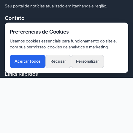
Seu portal de notícias atualizado em Itanhangá e região.
Contato
contato@itanoticias.com.br
Preferencias de Cookies
(66) 99924-0068
Usamos cookies essenciais para funcionamento do site e,
com sua permissao, cookies de analytics e marketing.
(66) 98418-7171
Aceitar todos
Recusar
Personalizar
Links Rápidos
Início
Agronegócio
Notícias
Polícia
Política