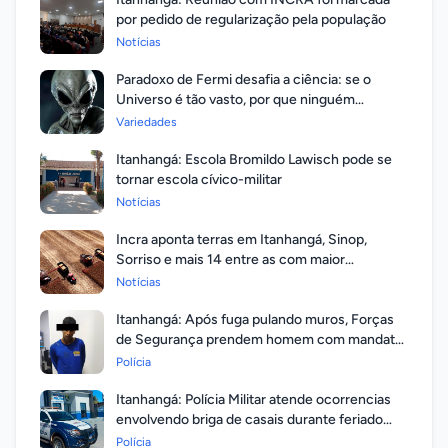
por pedido de regularização pela população
Notícias
Paradoxo de Fermi desafia a ciência: se o
Universo é tão vasto, por que ninguém
respondeu?
Variedades
Itanhangá: Escola Bromildo Lawisch pode se
tornar escola cívico-militar
Notícias
Incra aponta terras em Itanhangá, Sinop,
Sorriso e mais 14 entre as com maior
valorização
Notícias
Itanhangá: Após fuga pulando muros, Forças
de Segurança prendem homem com mandato
em aberto por homicídio
Polícia
Itanhangá: Polícia Militar atende ocorrencias
envolvendo briga de casais durante feriado
prolongado
Polícia