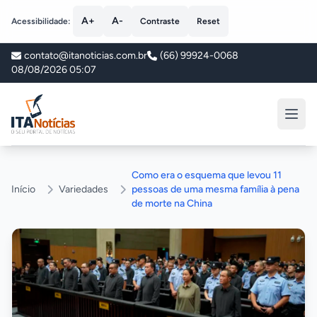
A+
A-
Acessibilidade:
Contraste
Reset
contato@itanoticias.com.br
(66) 99924-0068
08/08/2026 05:07
ITA Notícias
Como era o esquema que levou 11
Início
Variedades
pessoas de uma mesma família à pena
de morte na China