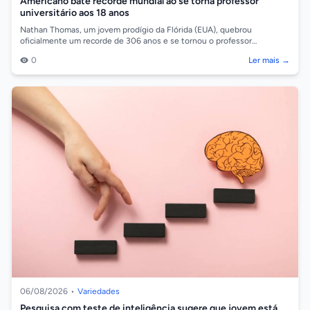
Americano bate recorde mundial ao se torna professor
universitário aos 18 anos
Nathan Thomas, um jovem prodígio da Flórida (EUA), quebrou
oficialmente um recorde de 306 anos e se tornou o professor
universitário mais jovem do mun...
0
Ler mais →
06/08/2026
•
Variedades
Pesquisa com teste de inteligência sugere que jovem está