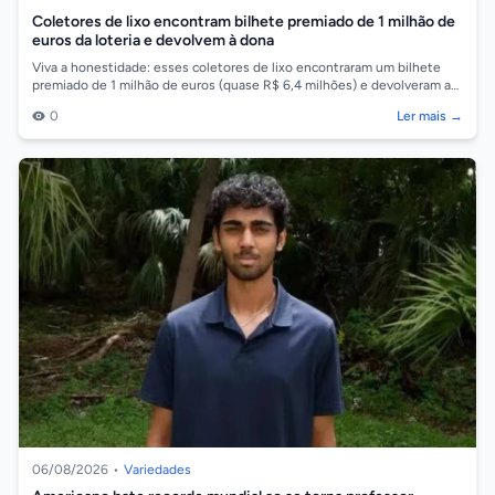
Coletores de lixo encontram bilhete premiado de 1 milhão de
euros da loteria e devolvem à dona
Viva a honestidade: esses coletores de lixo encontraram um bilhete
premiado de 1 milhão de euros (quase R$ 6,4 milhões) e devolveram a
fortuna à dona,...
0
Ler mais →
06/08/2026
•
Variedades