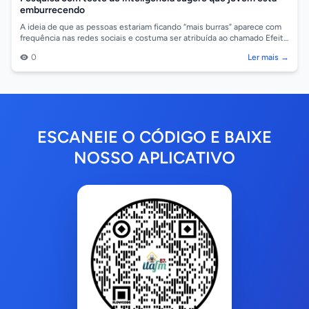
emburrecendo
A ideia de que as pessoas estariam ficando “mais burras” aparece com
frequência nas redes sociais e costuma ser atribuída ao chamado Efeito
Flynn Reve...
0
Ler mais →
ESCANEIE O CÓDIGO E BAIXE
NOSSO APLICATIVO