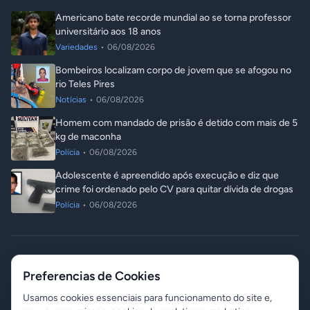
Americano bate recorde mundial ao se torna professor
universitário aos 18 anos
Variedades
•
06/08/2026
Bombeiros localizam corpo de jovem que se afogou no
rio Teles Pires
Notícias
•
06/08/2026
Homem com mandado de prisão é detido com mais de 5
kg de maconha
Polícia
•
06/08/2026
Adolescente é apreendido após execução e diz que
crime foi ordenado pelo CV para quitar dívida de drogas
Polícia
•
06/08/2026
© 2026 ITA Notícias. Todos os direitos reservados.
Preferencias de Cookies
Responsável: Angelo Luis Destri
07 de agosto de 2026 - 05:26
Contato
Gerenciar Cookies
Usamos cookies essenciais para funcionamento do site e,