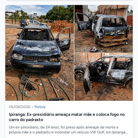
06/08/2026
•
Polícia
Ipiranga: Ex-presidiário ameaça matar mãe e coloca fogo no
carro do padrasto
Um ex-presidiário, de 24 anos, foi preso após ameaçar de morte a
própria mãe e o padrasto e incendiar um veículo VW Golf, em Ipiranga
do Norte onde se...