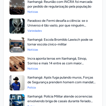
Itanhangá: Reunião com INCRA foi marcada
por pedido de regularização pela população
Notícias
Paradoxo de Fermi desafia a ciência: se o
Universo é tão vasto, por que ninguém
respondeu?
Variedades
Itanhangá: Escola Bromildo Lawisch pode se
tornar escola cívico-militar
Notícias
Incra aponta terras em Itanhangá, Sinop,
Sorriso e mais 14 entre as com maior
valorização
Notícias
Itanhangá: Após fuga pulando muros, Forças
de Segurança prendem homem com mandato
em aberto por homicídio
Polícia
Itanhangá: Polícia Militar atende ocorrencias
envolvendo briga de casais durante feriado
prolongado