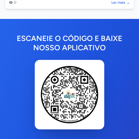
0
Ler mais →
ESCANEIE O CÓDIGO E BAIXE
NOSSO APLICATIVO