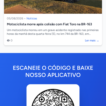
05/08/2026
•
Notícias
Motociclista morre após colisão com Fiat Toro na BR-163
Um motociclista morreu em um grave acidente registrado nas primeiras
horas da manhã desta quarta-feira (5), no km 744 da BR-163, em
Sorriso. A colisão...
0
Ler mais →
ESCANEIE O CÓDIGO E BAIXE
NOSSO APLICATIVO