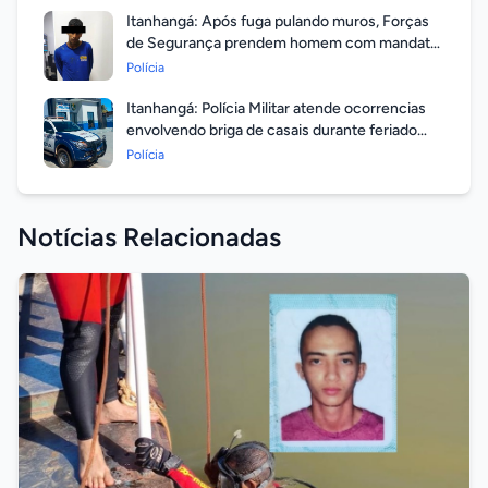
Itanhangá: Após fuga pulando muros, Forças
de Segurança prendem homem com mandato
em aberto por homicídio
Polícia
Itanhangá: Polícia Militar atende ocorrencias
envolvendo briga de casais durante feriado
prolongado
Polícia
Notícias Relacionadas