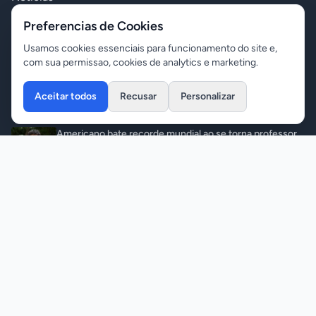
Polícia
Preferencias de Cookies
Política
Usamos cookies essenciais para funcionamento do site e,
com sua permissao, cookies de analytics e marketing.
Variedades
Aceitar todos
Recusar
Personalizar
Últimas Notícias
Americano bate recorde mundial ao se torna professor
universitário aos 18 anos
Variedades
•
06/08/2026
Bombeiros localizam corpo de jovem que se afogou no
rio Teles Pires
Notícias
•
06/08/2026
Homem com mandado de prisão é detido com mais de 5
kg de maconha
Polícia
•
06/08/2026
Adolescente é apreendido após execução e diz que
crime foi ordenado pelo CV para quitar dívida de drogas